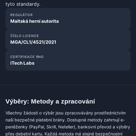
tyto standardy.
REGULÁTOR
Maltská herní autorita
ČÍSLO LICENCE
MGA/CL1/4521/2021
CERTIFIKACE RNG
iTech Labs
Výběry: Metody a zpracování
Všechny žádosti o výběr jsou zpracovávány prostřednictvím
naší bezpečné platební brány. Dostupné metody zahrnují e-
peněženky (PayPal, Skrill, Neteller), bankovní převod a výběry
přes debetní kartu. Každá metoda má stejné bezpečnostní