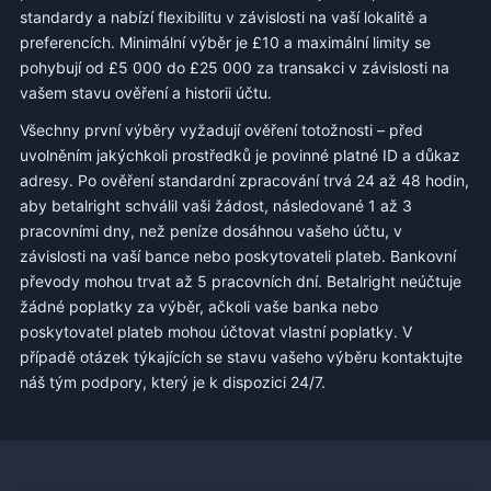
standardy a nabízí flexibilitu v závislosti na vaší lokalitě a
preferencích. Minimální výběr je £10 a maximální limity se
pohybují od £5 000 do £25 000 za transakci v závislosti na
vašem stavu ověření a historii účtu.
Všechny první výběry vyžadují ověření totožnosti – před
uvolněním jakýchkoli prostředků je povinné platné ID a důkaz
adresy. Po ověření standardní zpracování trvá 24 až 48 hodin,
aby betalright schválil vaši žádost, následované 1 až 3
pracovními dny, než peníze dosáhnou vašeho účtu, v
závislosti na vaší bance nebo poskytovateli plateb. Bankovní
převody mohou trvat až 5 pracovních dní. Betalright neúčtuje
žádné poplatky za výběr, ačkoli vaše banka nebo
poskytovatel plateb mohou účtovat vlastní poplatky. V
případě otázek týkajících se stavu vašeho výběru kontaktujte
náš tým podpory, který je k dispozici 24/7.