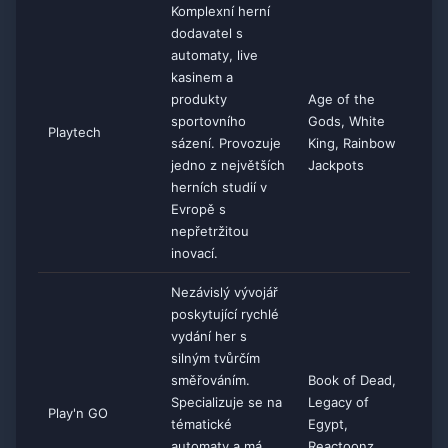
Komplexní herní
dodavatel s
automaty, live
kasinem a
produkty
Age of the
sportovního
Gods, White
Playtech
sázení. Provozuje
King, Rainbow
jedno z největších
Jackpots
herních studií v
Evropě s
nepřetržitou
inovací.
Nezávislý vývojář
poskytující rychlé
vydání her s
silným tvůrčím
směřováním.
Book of Dead,
Specializuje se na
Legacy of
Play'n GO
tématické
Egypt,
automaty a má
Reactoonz