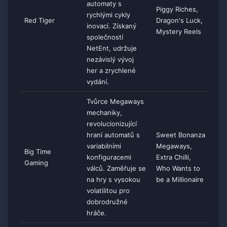
automaty s
Piggy Riches,
rychlými cykly
Red Tiger
Dragon's Luck,
inovací. Získaný
Mystery Reels
společností
NetEnt, udržuje
nezávislý vývoj
her a zrychlené
vydání.
Tvůrce Megaways
mechaniky,
revolucionizující
hraní automatů s
Sweet Bonanza
variabilními
Megaways,
Big Time
konfiguracemi
Extra Chilli,
Gaming
válců. Zaměřuje se
Who Wants to
na hry s vysokou
be a Millionaire
volatilitou pro
dobrodružné
hráče.