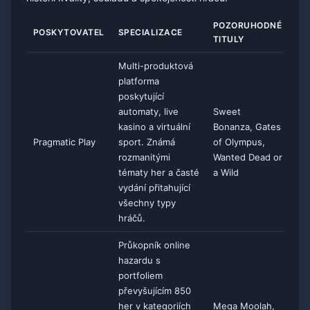
POZORUHODNÉ
POSKYTOVATEL
SPECIALIZACE
TITULY
Multi-produktová
platforma
poskytující
automaty, live
Sweet
kasino a virtuální
Bonanza, Gates
Pragmatic Play
sport. Známá
of Olympus,
rozmanitými
Wanted Dead or
tématy her a časté
a Wild
vydání přitahující
všechny typy
hráčů.
Průkopník online
hazardu s
portfoliem
převyšujícím 850
her v kategoriích
Mega Moolah,