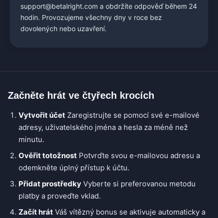
support@betalright.com
a obdržíte odpověď během 24
hodin. Provozujeme všechny dny v roce bez
dovolených nebo uzavření.
Začněte hrát ve čtyřech krocích
Vytvořit účet
Zaregistrujte se pomocí své e-mailové
adresy, uživatelského jména a hesla za méně než
minutu.
Ověřit totožnost
Potvrďte svou e-mailovou adresu a
odemkněte úplný přístup k účtu.
Přidat prostředky
Vyberte si preferovanou metodu
platby a proveďte vklad.
Začít hrát
Váš vítězný bonus se aktivuje automaticky a