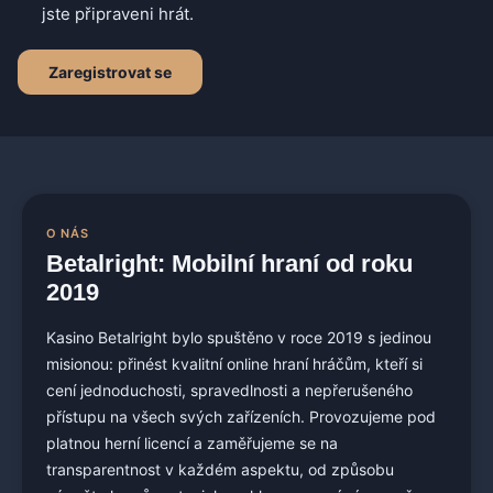
jste připraveni hrát.
Zaregistrovat se
O NÁS
Betalright: Mobilní hraní od roku
2019
Kasino Betalright bylo spuštěno v roce 2019 s jedinou
misionou: přinést kvalitní online hraní hráčům, kteří si
cení jednoduchosti, spravedlnosti a nepřerušeného
přístupu na všech svých zařízeních. Provozujeme pod
platnou herní licencí a zaměřujeme se na
transparentnost v každém aspektu, od způsobu