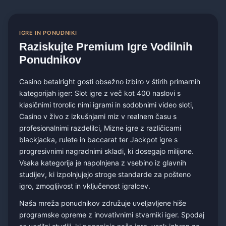
IGRE IN PONUDNIKI
Raziskujte Premium Igre Vodilnih
Ponudnikov
Casino betalright gosti obsežno izbiro v štirih primarnih
kategorijah iger: Slot igre z več kot 400 naslovi s
klasičnimi trorolic nimi igrami in sodobnimi video sloti,
Casino v živo z izkušnjami miz v realnem času s
profesionalnimi razdelilci, Mizne igre z različicami
blackjacka, rulete in baccarat ter Jackpot igre s
progresivnimi nagradnimi skladi, ki dosegajo milijone.
Vsaka kategorija je napolnjena z vsebino iz glavnih
studijev, ki izpolnjujejo stroge standarde za pošteno
igro, zmogljivost in vključenost igralcev.
Naša mreža ponudnikov združuje uveljavljene hiše
programske opreme z inovativnimi stvarniki iger. Spodaj