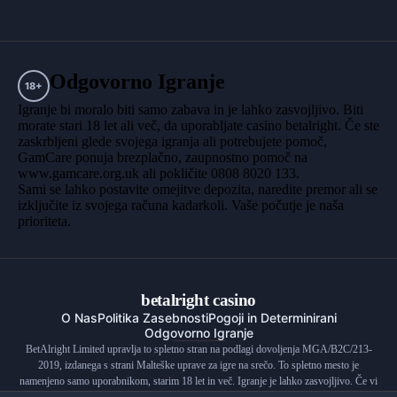
Odgovorno Igranje
18+
Igranje bi moralo biti samo zabava in je lahko zasvojljivo. Biti
morate stari 18 let ali več, da uporabljate casino betalright. Če ste
zaskrbljeni glede svojega igranja ali potrebujete pomoč,
GamCare ponuja brezplačno, zaupnostno pomoč na
www.gamcare.org.uk ali pokličite 0808 8020 133.
Sami se lahko postavite omejitve depozita, naredite premor ali se
izključite iz svojega računa kadarkoli. Vaše počutje je naša
prioriteta.
betalright casino
O Nas
Politika Zasebnosti
Pogoji in Determinirani
Odgovorno Igranje
BetAlright Limited upravlja to spletno stran na podlagi dovoljenja MGA/B2C/213-
2019, izdanega s strani Malteške uprave za igre na srečo. To spletno mesto je
namenjeno samo uporabnikom, starim 18 let in več. Igranje je lahko zasvojljivo. Če vi