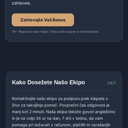
zahtevek.
Zahtevajte Vaš Bonus
18+. Pogoji stavanja veljajo. Glejte polne pogoje in determinirane.
Kako Dosežete Našo Ekipo
24/7
Kontaktirajte našo ekipo za podporo prek klepeta v
živo za takojšnjo pomoč. Povprečni čas odgovora je
manj kot 2 minuti. Naša ekipa tekoče govori angleščino
in je na voljo 24 ur na dan, 7 dni v tednu, da vam
pomaga pri težavah z računom, plačilih in vprašanjih