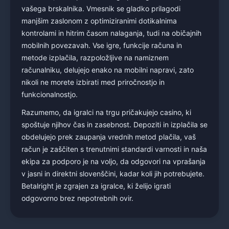
vašega brskalnika. Vmesnik se gladko prilagodi
manjšim zaslonom z optimiziranimi dotikalnima
kontrolami in hitrim časom nalaganja, tudi na običajnih
mobilnih povezavah. Vse igre, funkcije računa in
metode izplačila, razpoložljive na namiznem
računalniku, delujejo enako na mobilni napravi, zato
nikoli ne morete izbirati med priročnostjo in
funkcionalnostjo.
Razumemo, da igralci na trgu pričakujejo casino, ki
spoštuje njihov čas in zasebnost. Depoziti in izplačila se
obdelujejo prek zaupanja vrednih metod plačila, vaš
račun je zaščiten s trenutnimi standardi varnosti in naša
ekipa za podporo je na voljo, da odgovori na vprašanja
v jasni in direktni slovenščini, kadar koli jih potrebujete.
Betalright je zgrajen za igralce, ki želijo igrati
odgovorno brez nepotrebnih ovir.