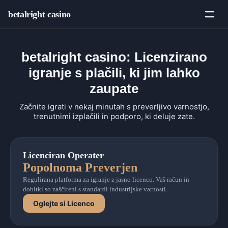
betalright casino
betalright casino: Licenzirano
igranje s plačili, ki jim lahko
zaupate
Začnite igrati v nekaj minutah s preverljivo varnostjo,
trenutnimi izplačili in podporo, ki deluje zate.
Licenciran Operater
Popolnoma Preverjen
Regulirana platforma za igranje z jasno licenco. Vaš račun in
dobitki so zaščiteni s standardi industrijske varnosti.
Oglejte si Licenco