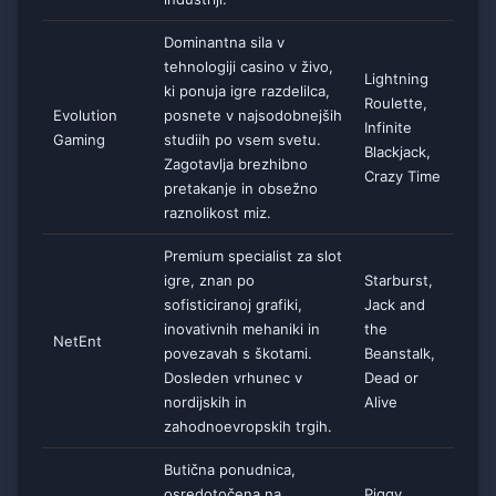
Dominantna sila v
tehnologiji casino v živo,
Lightning
ki ponuja igre razdelilca,
Roulette,
Evolution
posnete v najsodobnejših
Infinite
Gaming
studiih po vsem svetu.
Blackjack,
Zagotavlja brezhibno
Crazy Time
pretakanje in obsežno
raznolikost miz.
Premium specialist za slot
igre, znan po
Starburst,
sofisticiranoj grafiki,
Jack and
inovativnih mehaniki in
the
NetEnt
povezavah s škotami.
Beanstalk,
Dosleden vrhunec v
Dead or
nordijskih in
Alive
zahodnoevropskih trgih.
Butična ponudnica,
osredotočena na
Piggy