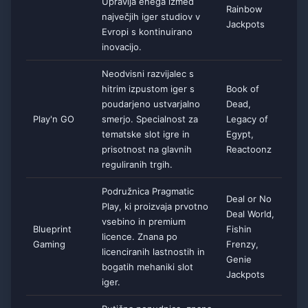
Upravlja enega izmed
Rainbow
največjih iger studiov v
Jackpots
Evropi s kontinuirano
inovacijo.
Neodvisni razvijalec s
hitrim izpustom iger s
Book of
poudarjeno ustvarjalno
Dead,
Play'n GO
smerjo. Specialnost za
Legacy of
tematske slot igre in
Egypt,
prisotnost na glavnih
Reactoonz
reguliranih trgih.
Podružnica Pragmatic
Deal or No
Play, ki proizvaja prvotno
Deal World,
vsebino in premium
Blueprint
Fishin
licence. Znana po
Gaming
Frenzy,
licenciranih lastnostih in
Genie
bogatih mehaniki slot
Jackpots
iger.