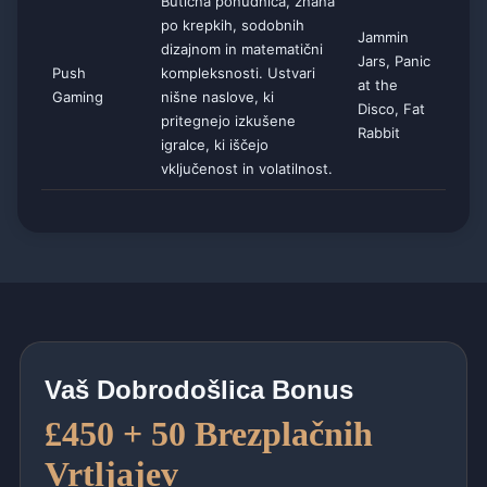
Butična ponudnica, znana
po krepkih, sodobnih
Jammin
dizajnom in matematični
Jars, Panic
Push
kompleksnosti. Ustvari
at the
Gaming
nišne naslove, ki
Disco, Fat
pritegnejo izkušene
Rabbit
igralce, ki iščejo
vključenost in volatilnost.
Vaš Dobrodošlica Bonus
£450 + 50 Brezplačnih
Vrtljajev