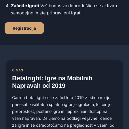
Začnite Igrati
Vaš bonus za dobrodošlico se aktivira
samodejno in ste pripravljeni igrati.
Registracija
O NAS
Betalright: Igre na Mobilnih
Napravah od 2019
Casino betalright se je začel leta 2019 z edino misijo:
prineseti kvalitetno spletno igranje igralcem, ki cenijo
preprostost, pošteno igro in neprekinjen dostop na
vseh napravah. Delujemo na podlagi veljavne licence
za igre in se osredotočamo na preglednost v vsem, od